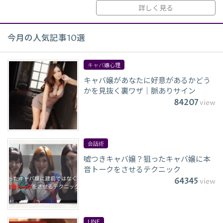
詳しく見る
今月の人気記事10選
キャバ嬢心理
キャバ嬢があなたに好意があるかどう
かを見抜く裏ワザ｜脈ありサイン
84207
view
会話術
嘘つきキャバ嬢？狙ったキャバ嬢に本
音トークをさせるテクニック
64345
view
LINE