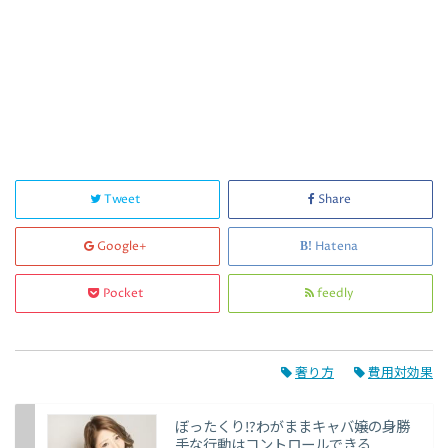
Tweet
Share
Google+
Hatena
Pocket
feedly
奢り方
費用対効果
ぼったくり!?わがままキャバ嬢の身勝
手な行動はコントロールできる...