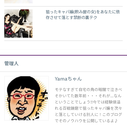
狙ったキャバ嬢(飲み屋の女)をあなたに依
存させて落とす禁断の裏テク
管理人
Yamaちゃん
モテなすぎて自宅の角の暗闇で泣きべ
そかいてた数年前・・・それが…なん
ということでしょう!!今では経験値溢
れる百戦錬磨で狙ったキャバ嬢を次々
と落としていける別人に！このブログ
でそのノウハウを公開しているよ♪