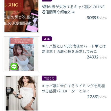
8割の男が失敗するキャバ嬢とのLINE
返信間隔や頻度とは
30393
view
LINE
キャバ嬢とLINE交換後のハート♥には
要注意！深層心理を追求してみた
24332
view
口説き方
キャバ嬢に告白するタイミングを見極
める感情バロメーターとは？
22831
view