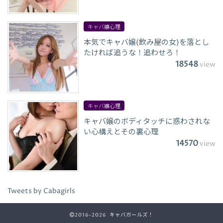
キャバ嬢心理
本気でキャバ嬢(飲み屋の女)を落とし
たければ追うな！追わせろ！
18548
view
キャバ嬢心理
キャバ嬢のボディタッチに惑わされな
い心構えとその裏心理
14570
view
Tweets by Cabagirls
2016–2026 キャバガールズ！