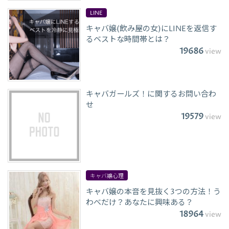
LINE
キャバ嬢(飲み屋の女)にLINEを返信す
るベストな時間帯とは？
19686
view
キャバガールズ！に関するお問い合わ
せ
19579
view
キャバ嬢心理
キャバ嬢の本音を見抜く3つの方法！う
わべだけ？あなたに興味ある？
18964
view