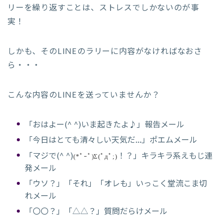
リーを繰り返すことは、ストレスでしかないのが事
実！
しかも、そのLINEのラリーに内容がなければなおさ
ら・・・
こんな内容のLINEを送っていませんか？
「おはよー(^ ^)いま起きたよ♪」報告メール
「今日はとても清々しい天気だ…」ポエムメール
「マジで(^ ^)
！？」キラキラ系えもじ連
(*ﾟｰﾟ)
Σ(ﾟдﾟ;)
発メール
「ウソ？」「それ」「オレも」いっこく堂流こま切
れメール
「〇〇？」「△△？」質問だらけメール