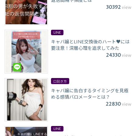
返信間隔や頻度とは
30392
view
LINE
キャバ嬢とLINE交換後のハート♥には
要注意！深層心理を追求してみた
24330
view
口説き方
キャバ嬢に告白するタイミングを見極
める感情バロメーターとは？
22830
view
LINE