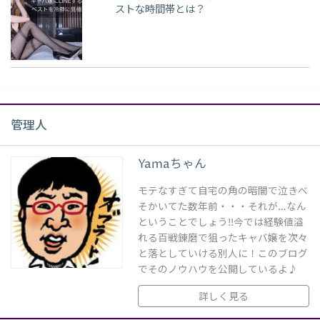
ストな時間帯とは？
管理人
Yamaちゃん
モテなすぎて自宅の角の暗闇で泣きべ
そかいてた数年前・・・それが…なん
ということでしょう!!今では経験値溢
れる百戦錬磨で狙ったキャバ嬢を次々
と落としていける別人に！このブログ
でそのノウハウを公開しているよ♪
詳しく見る