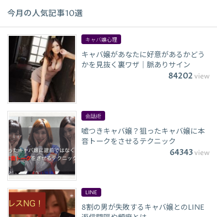
今月の人気記事10選
キャバ嬢心理
キャバ嬢があなたに好意があるかどう
かを見抜く裏ワザ｜脈ありサイン
84202
view
会話術
嘘つきキャバ嬢？狙ったキャバ嬢に本
音トークをさせるテクニック
64343
view
LINE
8割の男が失敗するキャバ嬢とのLINE