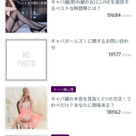
キャバ嬢(飲み屋の女)にLINEを返信す
るベストな時間帯とは？
19684
view
キャバガールズ！に関するお問い合わ
せ
19577
view
キャバ嬢心理
キャバ嬢の本音を見抜く3つの方法！う
わべだけ？あなたに興味ある？
18962
view