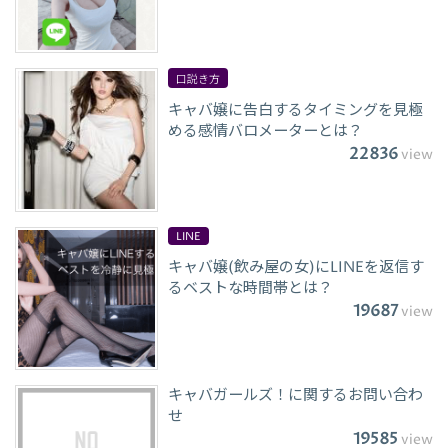
口説き方
キャバ嬢に告白するタイミングを見極
める感情バロメーターとは？
22836
view
LINE
キャバ嬢(飲み屋の女)にLINEを返信す
るベストな時間帯とは？
19687
view
キャバガールズ！に関するお問い合わ
せ
19585
view