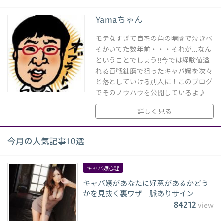
Yamaちゃん
モテなすぎて自宅の角の暗闇で泣きべ
そかいてた数年前・・・それが…なん
ということでしょう!!今では経験値溢
れる百戦錬磨で狙ったキャバ嬢を次々
と落としていける別人に！このブログ
でそのノウハウを公開しているよ♪
詳しく見る
今月の人気記事10選
キャバ嬢心理
キャバ嬢があなたに好意があるかどう
かを見抜く裏ワザ｜脈ありサイン
84212
view