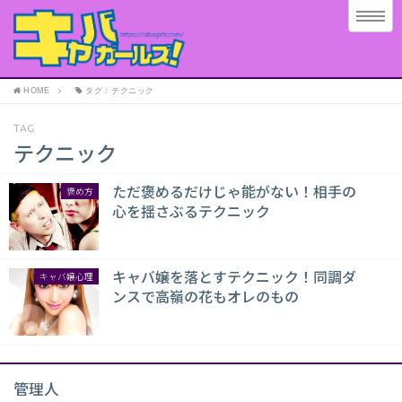
HOME
タグ : テクニック
TAG
テクニック
ただ褒めるだけじゃ能がない！相手の
褒め方
心を揺さぶるテクニック
キャバ嬢を落とすテクニック！同調ダ
キャバ嬢心理
ンスで高嶺の花もオレのもの
管理人