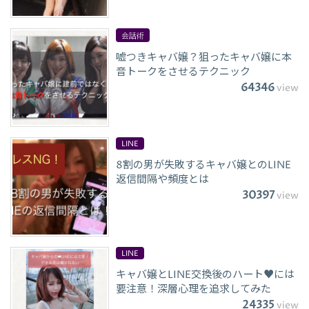
会話術
嘘つきキャバ嬢？狙ったキャバ嬢に本
音トークをさせるテクニック
64346
view
LINE
8割の男が失敗するキャバ嬢とのLINE
返信間隔や頻度とは
30397
view
LINE
キャバ嬢とLINE交換後のハート♥には
要注意！深層心理を追求してみた
24335
view