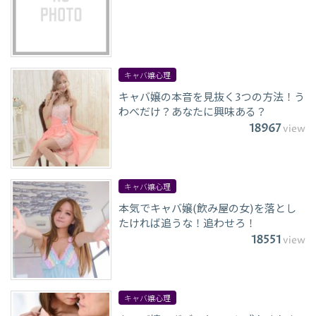
キャバ嬢心理
キャバ嬢の本音を見抜く3つの方法！う
わべだけ？あなたに興味ある？
18967
view
キャバ嬢心理
本気でキャバ嬢(飲み屋の女)を落とし
たければ追うな！追わせろ！
18551
view
キャバ嬢心理