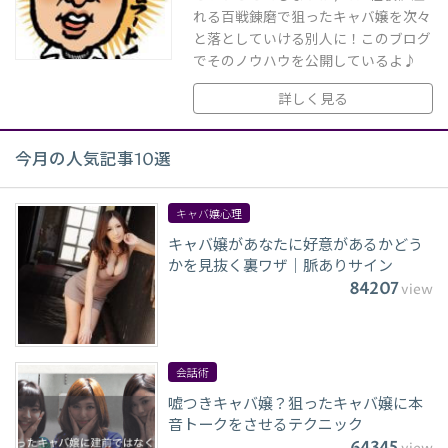
れる百戦錬磨で狙ったキャバ嬢を次々
と落としていける別人に！このブログ
でそのノウハウを公開しているよ♪
詳しく見る
今月の人気記事10選
キャバ嬢心理
キャバ嬢があなたに好意があるかどう
かを見抜く裏ワザ｜脈ありサイン
84207
view
会話術
嘘つきキャバ嬢？狙ったキャバ嬢に本
音トークをさせるテクニック