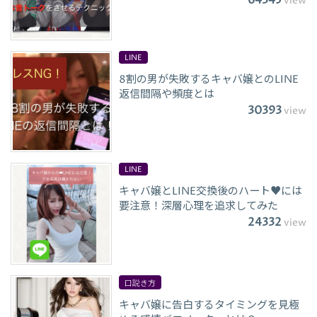
64345
view
LINE
8割の男が失敗するキャバ嬢とのLINE
返信間隔や頻度とは
30393
view
LINE
キャバ嬢とLINE交換後のハート♥には
要注意！深層心理を追求してみた
24332
view
口説き方
キャバ嬢に告白するタイミングを見極