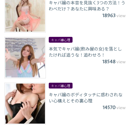
キャバ嬢の本音を見抜く3つの方法！う
わべだけ？あなたに興味ある？
18963
view
キャバ嬢心理
本気でキャバ嬢(飲み屋の女)を落とし
たければ追うな！追わせろ！
18548
view
キャバ嬢心理
キャバ嬢のボディタッチに惑わされな
い心構えとその裏心理
14570
view