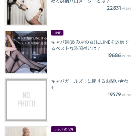
める感情バロメーターとは？
22831
view
LINE
キャバ嬢(飲み屋の女)にLINEを返信す
るベストな時間帯とは？
19686
view
キャバガールズ！に関するお問い合わ
せ
19579
view
キャバ嬢心理