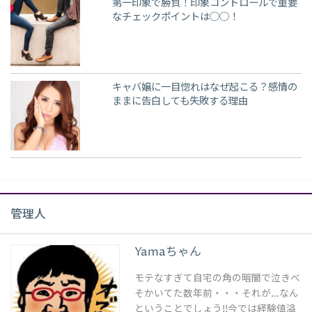
第一印象で勝負！印象コントロールで重要
なチェックポイントは◯◯！
キャバ嬢に一目惚れはなぜ起こる？感情の
ままに告白しても失敗する理由
管理人
Yamaちゃん
モテなすぎて自宅の角の暗闇で泣きべ
そかいてた数年前・・・それが…なん
ということでしょう!!今では経験値溢