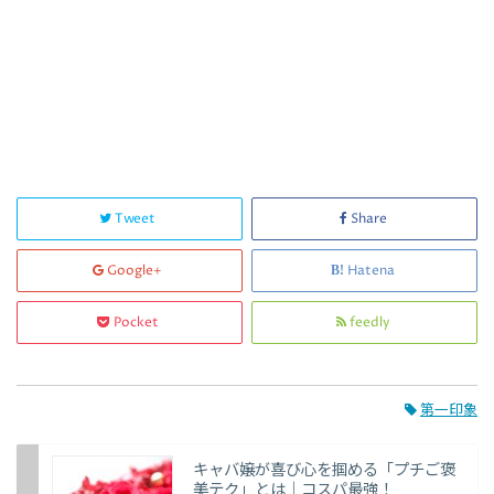
Tweet
Share
Google+
Hatena
Pocket
feedly
第一印象
キャバ嬢が喜び心を掴める「プチご褒
美テク」とは｜コスパ最強！