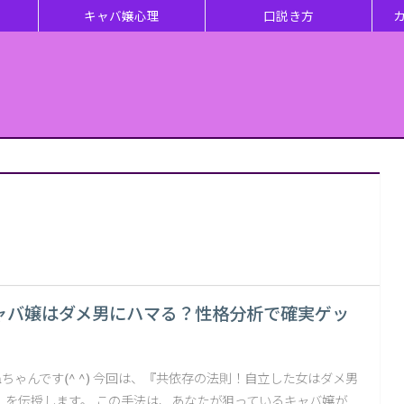
キャバ嬢心理
口説き方
ャバ嬢はダメ男にハマる？性格分析で確実ゲッ
aちゃんです(^ ^) 今回は、『共依存の法則！自立した女はダメ男
』を伝授します。 この手法は、あなたが狙っているキャバ嬢が