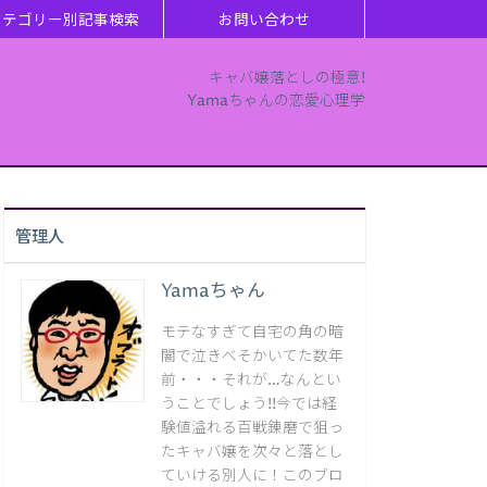
カテゴリー別記事検索
お問い合わせ
キャバ嬢落としの極意!
Yamaちゃんの恋愛心理学
管理人
Yamaちゃん
モテなすぎて自宅の角の暗
闇で泣きべそかいてた数年
前・・・それが…なんとい
うことでしょう!!今では経
験値溢れる百戦錬磨で狙っ
たキャバ嬢を次々と落とし
ていける別人に！このブロ