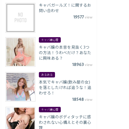
キャバガールズ！に関するお
問い合わせ
19577
view
キャバ嬢心理
キャバ嬢の本音を見抜く3つ
の方法！うわべだけ？あなた
に興味ある？
18963
view
あるある
本気でキャバ嬢(飲み屋の女)
を落としたければ追うな！追
わせろ！
18548
view
キャバ嬢心理
キャバ嬢のボディタッチに惑
わされない心構えとその裏心
理