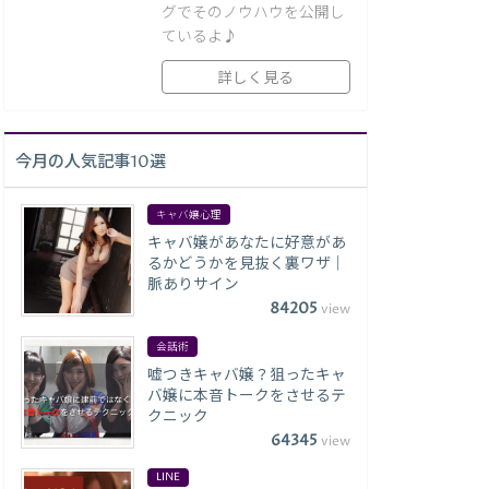
グでそのノウハウを公開し
ているよ♪
詳しく見る
今月の人気記事10選
キャバ嬢心理
キャバ嬢があなたに好意があ
るかどうかを見抜く裏ワザ｜
脈ありサイン
84205
view
会話術
嘘つきキャバ嬢？狙ったキャ
バ嬢に本音トークをさせるテ
クニック
64345
view
LINE