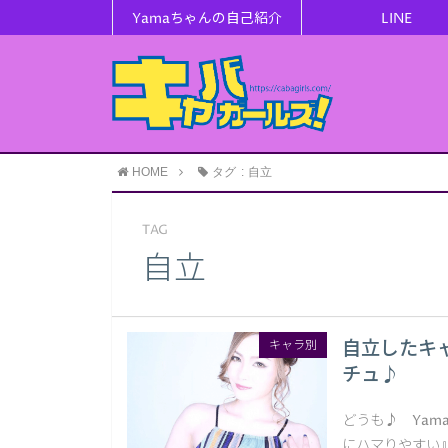
Yamaちゃんの自己紹介
LINE
HOME
タグ : 自立
TAG
自立
自立したキ
キャラ別
チュ♪
どうも♪ Yam
にハマりやすい