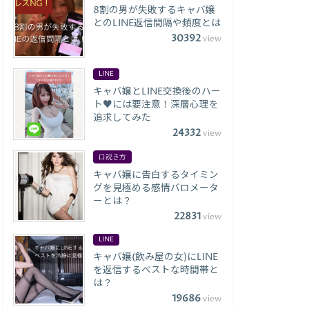
8割の男が失敗するキャバ嬢
とのLINE返信間隔や頻度とは
30392
view
LINE
キャバ嬢とLINE交換後のハー
ト♥には要注意！深層心理を
追求してみた
24332
view
口説き方
キャバ嬢に告白するタイミン
グを見極める感情バロメータ
ーとは？
22831
view
LINE
キャバ嬢(飲み屋の女)にLINE
を返信するベストな時間帯と
は？
19686
view