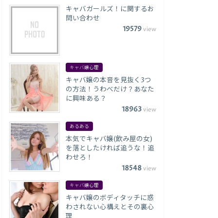
キャバガールズ！に関するお
問い合わせ
19579
view
キャバ嬢心理
キャバ嬢の本音を見抜く3つ
の方法！うわべだけ？あなた
に興味ある？
18963
view
あるある
本気でキャバ嬢(飲み屋の女)
を落としたければ追うな！追
わせろ！
18548
view
キャバ嬢心理
キャバ嬢のボディタッチに惑
わされない心構えとその裏心
理