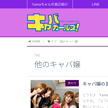
Yamaちゃんの自己紹介
LINE
HOME
タグ : 他のキャバ嬢
TAG
他のキャバ嬢
キャバ嬢の
褒め方
どうも♪ Yam
小ネタ。 「え
安心ください。 