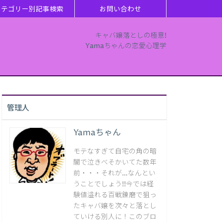
カテゴリー別記事検索
お問い合わせ
キャバ嬢落としの極意!
Yamaちゃんの恋愛心理学
管理人
Yamaちゃん
モテなすぎて自宅の角の暗
闇で泣きべそかいてた数年
前・・・それが…なんとい
うことでしょう!!今では経
験値溢れる百戦錬磨で狙っ
たキャバ嬢を次々と落とし
ていける別人に！このブロ