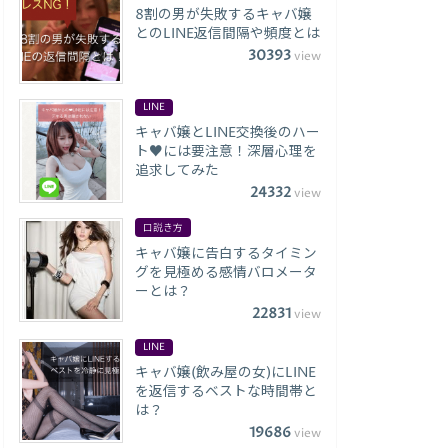
8割の男が失敗するキャバ嬢
とのLINE返信間隔や頻度とは
30393
view
LINE
キャバ嬢とLINE交換後のハー
ト♥には要注意！深層心理を
追求してみた
24332
view
口説き方
キャバ嬢に告白するタイミン
グを見極める感情バロメータ
ーとは？
22831
view
LINE
キャバ嬢(飲み屋の女)にLINE
を返信するベストな時間帯と
は？
19686
view