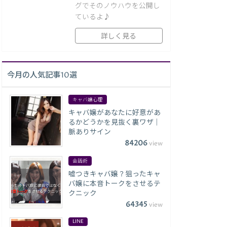
グでそのノウハウを公開し
ているよ♪
詳しく見る
今月の人気記事10選
キャバ嬢心理
キャバ嬢があなたに好意があ
るかどうかを見抜く裏ワザ｜
脈ありサイン
84206
view
会話術
嘘つきキャバ嬢？狙ったキャ
バ嬢に本音トークをさせるテ
クニック
64345
view
LINE