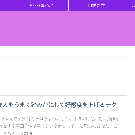
キャバ嬢心理
口説き方
友人をうまく踏み台にして好感度を上げるテク
aちゃんです(^ ^) 今日はちょっとした小ネタだけど、効果抜群な
？けなす？悪口？性格悪くない？大丈夫？」 と思ったあなた！ご
もちろん、大前提 …